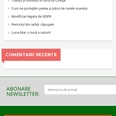
Tradiții și obiceiuri în luna lui Cireșar
Cum ne protejăm pielea și părul de razele soarelui
Modificari legate de GDPR
Pericolul din iarbă: căpușele
Luna Mai- o lună a naturii
COMENTARII RECENTE
ABONARE
NEWSLETTER: