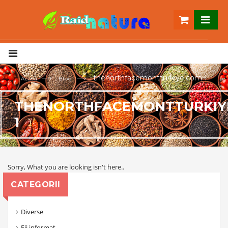
—›
—›
thenorthfacemontturkiye.com 1
Acasa
Blog
THENORTHFACEMONTTURKIY
1
Sorry, What you are looking isn't here..
CATEGORII
Diverse
Fii informat