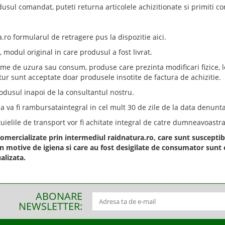
sul comandat, puteti returna articolele achizitionate si primiti co
a.ro
formularul de retragere pus la dispozitie aici.
, modul original in care produsul a fost livrat.
 de uzura sau consum, produse care prezinta modificari fizice, lovit
tur sunt acceptate doar produsele insotite de factura de achizitie.
rodusul inapoi de la consultantul nostru.
a va fi rambursataintegral in cel mult 30 de zile de la data denuntar
uielile de transport vor fi achitate integral de catre dumneavoastra
mercializate prin intermediul raidnatura.ro, care sunt susceptibil
in motive de igiena si care au fost desigilate de consumator sunt
alizata.
ABONARE
NEWSLETTER: