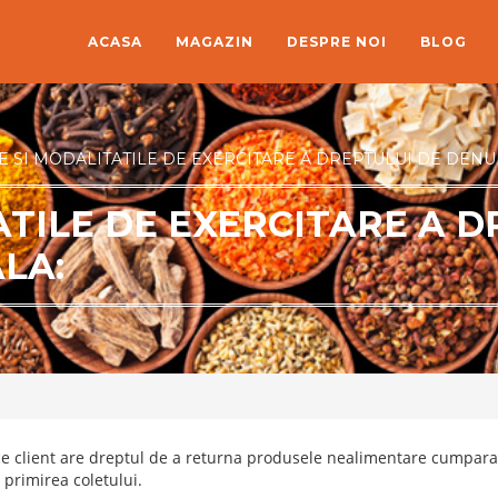
ACASA
MAGAZIN
DESPRE NOI
BLOG
E SI MODALITATILE DE EXERCITARE A DREPTULUI DE DEN
ATILE DE EXERCITARE A D
LA:
ce client are dreptul de a returna produsele nealimentare cumparat
 primirea coletului.