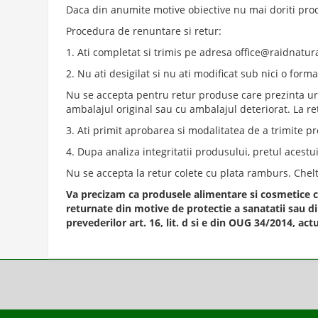
Daca din anumite motive obiective nu mai doriti produ
Procedura de renuntare si retur:
1. Ati completat si trimis pe adresa
office@raidnatur
2. Nu ati desigilat si nu ati modificat sub nici o forma
Nu se accepta pentru retur produse care prezinta urme
ambalajul original sau cu ambalajul deteriorat. La re
3. Ati primit aprobarea si modalitatea de a trimite p
4. Dupa analiza integritatii produsului, pretul acestui
Nu se accepta la retur colete cu plata ramburs. Chelt
Va precizam ca produsele alimentare si cosmetice co
returnate din motive de protectie a sanatatii sau d
prevederilor art. 16, lit. d si e din OUG 34/2014, actu