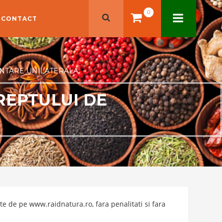
0
CONTACT
UNTARE UNILATERALA:
REPTULUI DE
e de pe www.raidnatura.ro, fara penalitati si fara