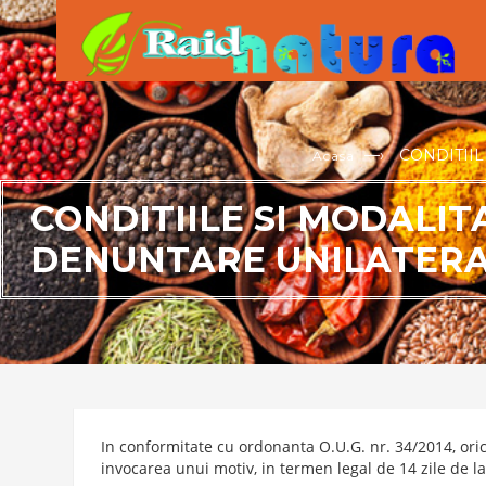
—›
CONDITIIL
Acasa
CONDITIILE SI MODALIT
DENUNTARE UNILATERA
In conformitate cu ordonanta O.U.G. nr. 34/2014, ori
invocarea unui motiv, in termen legal de 14 zile de la