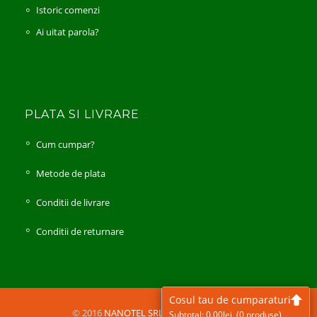
Istoric comenzi
Ai uitat parola?
PLATA SI LIVRARE
Cum cumpar?
Metode de plata
Conditii de livrare
Conditii de returnare
Cosul tau de cumparaturi
© 2016
NANOTEL SRL
All Rights Reserved
Subtotal:
0.00
lei
(0 produse)