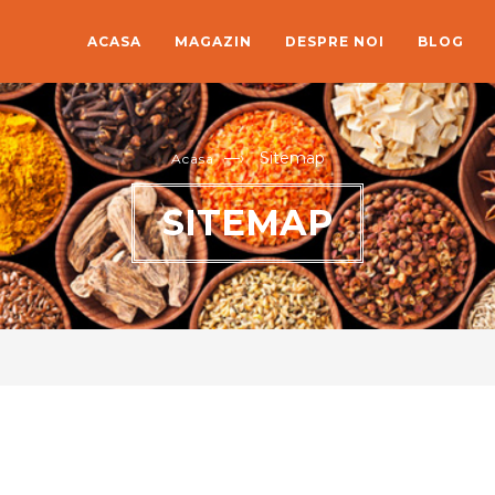
ACASA
MAGAZIN
DESPRE NOI
BLOG
—›
Sitemap
Acasa
SITEMAP