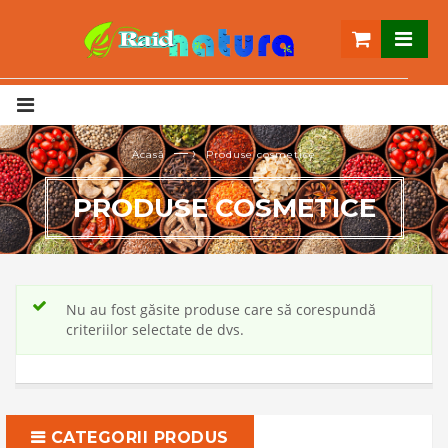
— ›
Acasă
Produse cosmetice
PRODUSE COSMETICE
Nu au fost găsite produse care să corespundă
criteriilor selectate de dvs.
CATEGORII PRODUS