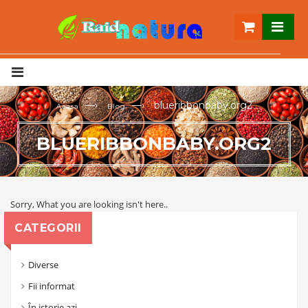
—›
—›
blueribbonbaby.org2
Acasa
Blog
BLUERIBBONBABY.ORG2
Sorry, What you are looking isn't here..
CATEGORII
Diverse
Fii informat
În istorie azi