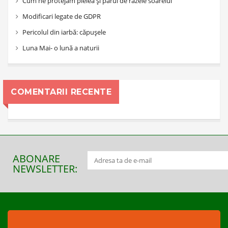
Cum ne protejăm pielea și părul de razele soarelui
Modificari legate de GDPR
Pericolul din iarbă: căpușele
Luna Mai- o lună a naturii
COMENTARII RECENTE
ABONARE
NEWSLETTER: