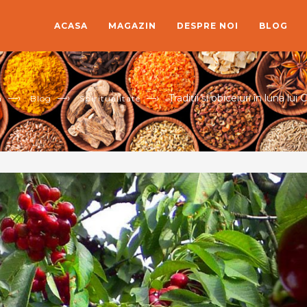
ACASA
MAGAZIN
DESPRE NOI
BLOG
—›
—›
—›
Tradiții și obiceiuri în luna lui 
a
Blog
Spiritualitate