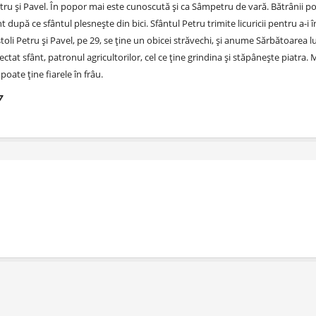
Petru și Pavel. În popor mai este cunoscută și ca Sâmpetru de vară. Bătrânii p
t după ce sfântul plesneşte din bici. Sfântul Petru trimite licuricii pentru a-i
toli Petru și Pavel, pe 29, se ține un obicei străvechi, și anume Sărbătoarea l
ctat sfânt, patronul agricultorilor, cel ce ţine grindina şi stăpâneşte piatra. 
 poate ține fiarele în frâu.
7