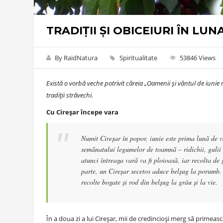
TRADIȚII ȘI OBICEIURI ÎN LUN
By RaidNatura
Spiritualitate
53846 Views
Există o vorbă veche potrivit căreia „Oamenii şi vântul de iunie 
tradiții străvechi.
Cu Cireșar începe vara
Numit Cireşar în popor, iunie este prima lună de va
semănatului legumelor de toamnă – ridichii, gulii 
atunci întreaga vară va fi ploioasă, iar recolta de
parte, un Cireșar secetos aduce belșug la porumb.
recolte bogate și rod din belșug la grâu și la vie.
În a doua zi a lui Cireșar, mii de credincioși merg să prim