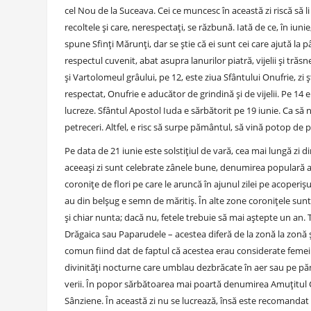
cel Nou de la Suceava. Cei ce muncesc în această zi riscă să li
recoltele și care, nerespectați, se răzbună. Iată de ce, în iunie
spune Sfinți Mărunți, dar se știe că ei sunt cei care ajută la p
respectul cuvenit, abat asupra lanurilor piatră, vijelii și tr
și Vartolomeul grâului, pe 12, este ziua Sfântului Onufrie, zi
respectat, Onufrie e aducător de grindină și de vijelii. Pe 14 
lucreze. Sfântul Apostol Iuda e sărbătorit pe 19 iunie. Ca s
petreceri. Altfel, e risc să surpe pământul, să vină potop de 
Pe data de 21 iunie este solstițiul de vară, cea mai lungă zi d
aceeași zi sunt celebrate zânele bune, denumirea populară a s
coronițe de flori pe care le aruncă în ajunul zilei pe acoperi
au din belșug e semn de măritiș. În alte zone coronițele sun
și chiar nunta; dacă nu, fetele trebuie să mai aștepte un an. To
Drăgaica sau Paparudele – acestea diferă de la zonă la zonă ș
comun fiind dat de faptul că acestea erau considerate femei 
divinități nocturne care umblau dezbrăcate în aer sau pe păm
verii. În popor sărbătoarea mai poartă denumirea Amuțitul C
Sânziene. În această zi nu se lucrează, însă este recomandat