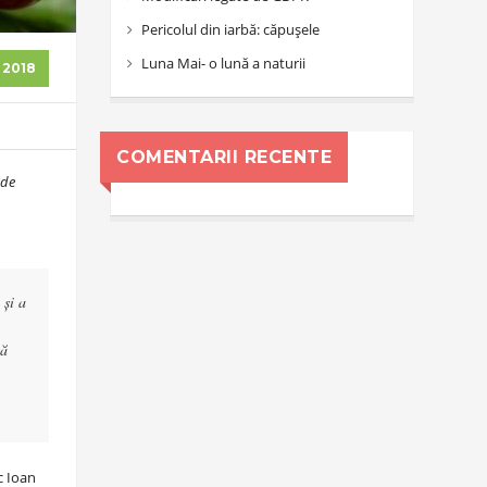
Pericolul din iarbă: căpușele
Luna Mai- o lună a naturii
. 2018
COMENTARII RECENTE
 de
 şi a
tă
c Ioan