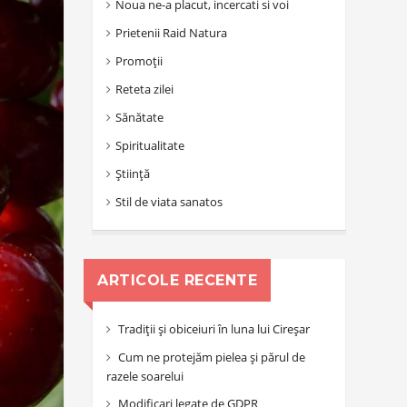
Noua ne-a placut, incercati si voi
Prietenii Raid Natura
Promoții
Reteta zilei
Sănătate
Spiritualitate
Știință
Stil de viata sanatos
ARTICOLE RECENTE
Tradiții și obiceiuri în luna lui Cireșar
Cum ne protejăm pielea și părul de
razele soarelui
Modificari legate de GDPR