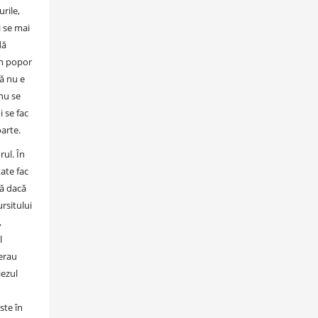
rile,
i se mai
dă
în popor
că nu e
 nu se
 se fac
oarte.
rul. În
ate fac
că dacă
rsitului
,
l
 erau
iezul
ste în