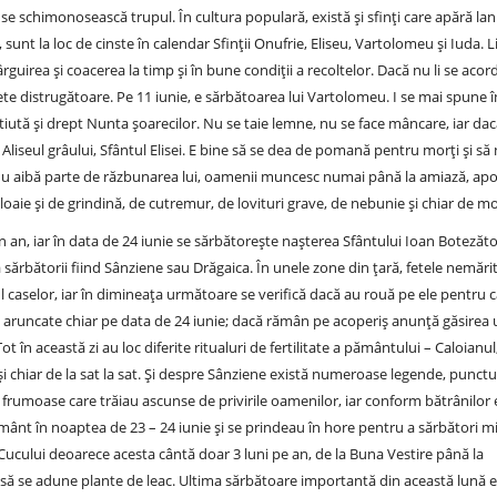
 se schimonosească trupul. În cultura populară, există și sfinți care apără lanu
, sunt la loc de cinste în calendar Sfinții Onufrie, Eliseu, Vartolomeu și Iuda. L
ârguirea și coacerea la timp și în bune condiții a recoltelor. Dacă nu li se acor
ăsnete distrugătoare. Pe 11 iunie, e sărbătoarea lui Vartolomeu. I se mai spune 
 știută și drept Nunta șoarecilor. Nu se taie lemne, nu se face mâncare, iar da
e Aliseul grâului, Sfântul Elisei. E bine să se dea de pomană pentru morți și să
ă nu aibă parte de răzbunarea lui, oamenii muncesc numai până la amiază, apoi
ploaie și de grindină, de cutremur, de lovituri grave, de nebunie și chiar de m
in an, iar în data de 24 iunie se sărbătorește nașterea Sfântului Ioan Botezăto
ărbătorii fiind Sânziene sau Drăgaica. În unele zone din țară, fetele nemărit
șul caselor, iar în dimineața următoare se verifică dacă au rouă pe ele pentru 
t aruncate chiar pe data de 24 iunie; dacă rămân pe acoperiș anunță găsirea u
t în această zi au loc diferite ritualuri de fertilitate a pământului – Caloianul
i chiar de la sat la sat. Și despre Sânziene există numeroase legende, punctu
frumoase care trăiau ascunse de privirile oamenilor, iar conform bătrânilor
ânt în noaptea de 23 – 24 iunie și se prindeau în hore pentru a sărbători m
ucului deoarece acesta cântă doar 3 luni pe an, de la Buna Vestire până la
 să se adune plante de leac. Ultima sărbătoare importantă din această lună e