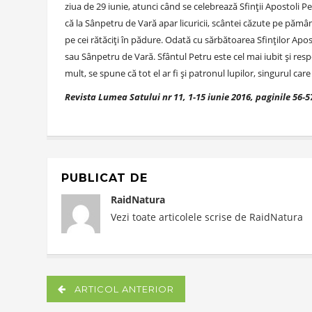
ziua de 29 iunie, atunci când se celebrează Sfinții Apostoli 
că la Sânpetru de Vară apar licuricii, scântei căzute pe pămân
pe cei rătăciţi în pădure. Odată cu sărbătoarea Sfinților Apos
sau Sânpetru de Vară. Sfântul Petru este cel mai iubit şi respe
mult, se spune că tot el ar fi și patronul lupilor, singurul care
Revista Lumea Satului nr 11, 1-15 iunie 2016, paginile 56-5
PUBLICAT DE
RaidNatura
Vezi toate articolele scrise de RaidNatura
ARTICOL ANTERIOR