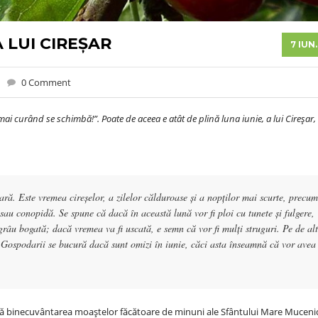
A LUI CIREȘAR
7 IUN
0 Comment
mai curând se schimbă!”. Poate de aceea e atât de plină luna iunie, a lui Cireșar,
ră. Este vremea cireşelor, a zilelor călduroase şi a nopţilor mai scurte, precum
sau conopidă. Se spune că dacă în această lună vor fi ploi cu tunete şi fulgere,
 grâu bogată; dacă vremea va fi uscată, e semn că vor fi mulţi struguri. Pe de al
 Gospodarii se bucură dacă sunt omizi în iunie, căci asta înseamnă că vor avea
ească binecuvântarea moaștelor făcătoare de minuni ale Sfântului Mare Muceni