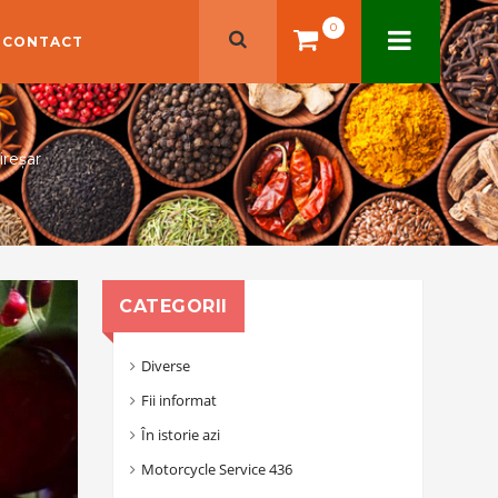
0
CONTACT
Cireșar
CATEGORII
Diverse
Fii informat
În istorie azi
Motorcycle Service 436