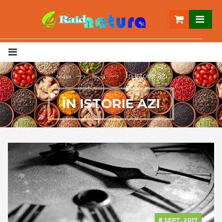
—›
—›
În istorie azi
Acasa
Blog
ÎN ISTORIE AZI
8 SEPT. 2017