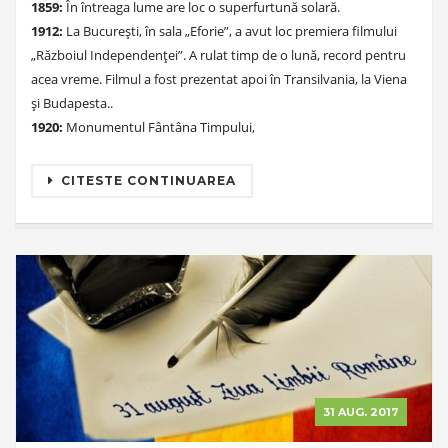
1859:
În întreaga lume are loc o superfurtună solară.
1912:
La București, în sala „Eforie”, a avut loc premiera filmului
„Războiul Independenței”. A rulat timp de o lună, record pentru
acea vreme. Filmul a fost prezentat apoi în Transilvania, la Viena
și Budapesta..
1920:
Monumentul Fântâna Timpului,
CITESTE CONTINUAREA
31 AUG. 2017