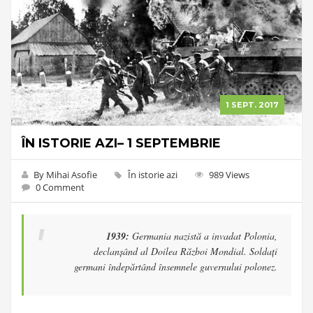
1 SEPT. 2017
ÎN ISTORIE AZI– 1 SEPTEMBRIE
By Mihai Asofie
În istorie azi
989 Views
0 Comment
1939:
Germania nazistă a invadat Polonia,
declanșând al Doilea Război Mondial. Soldați
germani îndepărtând însemnele guvernului polonez.