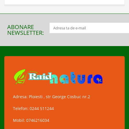
ABONARE
NEWSLETTER:
Adresa: Ploiesti , str George Cosbuc nr.2
Telefon: 0244 511244
Mobil: 0746216034