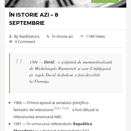
ÎN ISTORIE AZI – 8
SEPTEMBRIE
By RaidNatura
În istorie azi
1198 Views
0 Comment
1504 —
David
, o sculptură de marmurărealizată
de Michelangelo Buonarroti și care îl înfățișează
pe regele David dezbrăcat, a fost dezvelită
la Florența.
1966 — Primul episod al serialului științifico-
Star Trek
fantastic de televiziune
a fost difuzat la
televiziunea americană NBC.
1991 — În urma unui referendum,
Republica
Macedonia
și-a declarat independența față