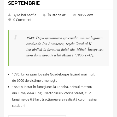
SEPTEMBRIE
By Mihai Asofie
În istorie azi
905 Views
0 Comment
1940: După instaurarea guvernului militar-legionar
condus de Ion Antonescu, regele Carol al II-
lea abdică în favoarea fiului său, Mihai. Începe cea
de-a doua domnie a lui Mihai I (1940-1947).
1776: Un uragan lovește Guadeloupe făcând mai mult
de 6000 de victime omenești.
1863: A intrat în funcțiune, la Londra, primul metrou
din lume, de-a lungul sectorului Victoria Street, cu o
lungime de 6,3 km; tracțiunea era realizată cu o mașina
cu aburi.