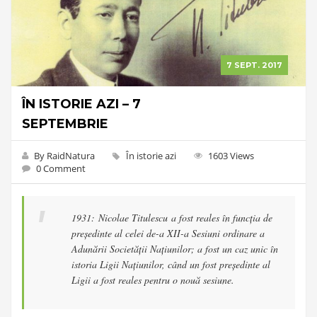
7 SEPT. 2017
ÎN ISTORIE AZI – 7
SEPTEMBRIE
By RaidNatura
În istorie azi
1603 Views
0 Comment
1931: Nicolae Titulescu a fost reales în funcția de
președinte al celei de-a XII-a Sesiuni ordinare a
Adunării Societății Națiunilor; a fost un caz unic în
istoria Ligii Națiunilor, când un fost președinte al
Ligii a fost reales pentru o nouă sesiune.