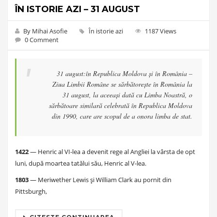
ÎN ISTORIE AZI – 31 AUGUST
By Mihai Asofie
În istorie azi
1187 Views
0 Comment
31 august:în Republica Moldova și în România –
Ziua Limbii Române se sărbătorește în România la
31 august, la aceeași dată cu Limba Noastră, o
sărbătoare similară celebrată în Republica Moldova
din 1990, care are scopul de a onora limba de stat.
1422
— Henric al VI-lea a devenit rege al Angliei la vârsta de opt
luni, după moartea tatălui său, Henric al V-lea.
1803
— Meriwether Lewis și William Clark au pornit din
Pittsburgh,