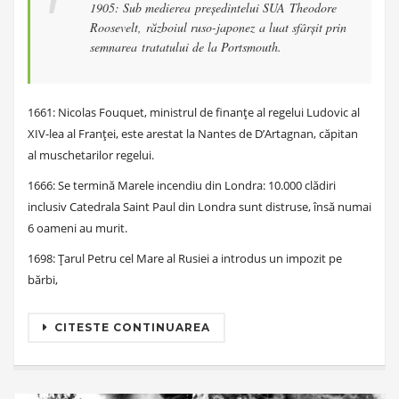
1905: Sub medierea președintelui SUA Theodore
Roosevelt, războiul ruso-japonez a luat sfârșit prin
semnarea tratatului de la Portsmouth.
1661: Nicolas Fouquet, ministrul de finanțe al regelui Ludovic al
XIV-lea al Franței, este arestat la Nantes de D’Artagnan, căpitan
al muschetarilor regelui.
1666: Se termină Marele incendiu din Londra: 10.000 clădiri
inclusiv Catedrala Saint Paul din Londra sunt distruse, însă numai
6 oameni au murit.
1698: Țarul Petru cel Mare al Rusiei a introdus un impozit pe
bărbi,
CITESTE CONTINUAREA