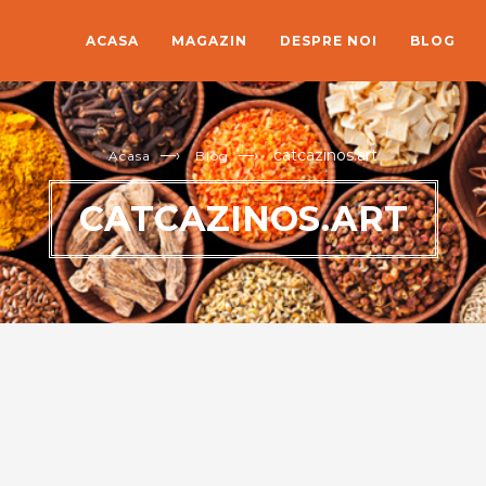
ACASA
MAGAZIN
DESPRE NOI
BLOG
—›
—›
catcazinos.art
Acasa
Blog
CATCAZINOS.ART