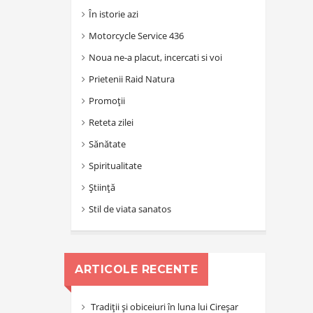
În istorie azi
Motorcycle Service 436
Noua ne-a placut, incercati si voi
Prietenii Raid Natura
Promoții
Reteta zilei
Sănătate
Spiritualitate
Știință
Stil de viata sanatos
ARTICOLE RECENTE
Tradiții și obiceiuri în luna lui Cireșar