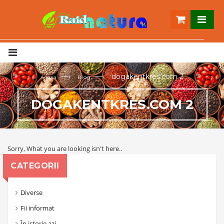
—›
—›
dogakentkres.com 2
Acasa
Blog
DOGAKENTKRES.COM 2
Sorry, What you are looking isn't here..
CATEGORII
Diverse
Fii informat
În istorie azi