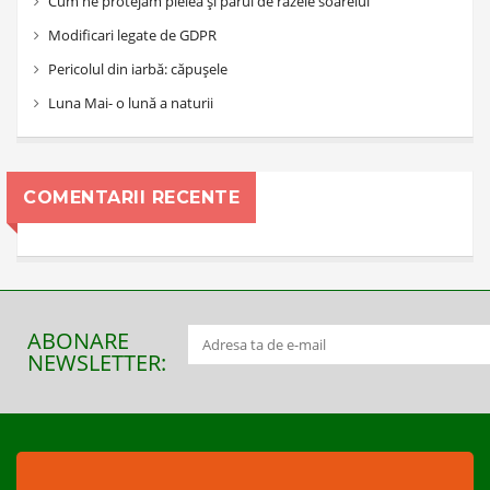
Cum ne protejăm pielea și părul de razele soarelui
Modificari legate de GDPR
Pericolul din iarbă: căpușele
Luna Mai- o lună a naturii
COMENTARII RECENTE
ABONARE
NEWSLETTER: