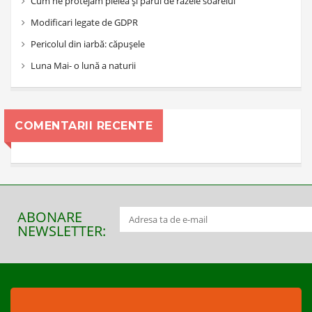
Cum ne protejăm pielea și părul de razele soarelui
Modificari legate de GDPR
Pericolul din iarbă: căpușele
Luna Mai- o lună a naturii
COMENTARII RECENTE
ABONARE
NEWSLETTER: