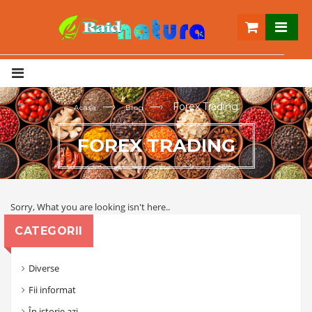
—›
—›
Forex Trading
Acasa
Blog
FOREX TRADING
Sorry, What you are looking isn't here..
CATEGORII
Diverse
Fii informat
În istorie azi