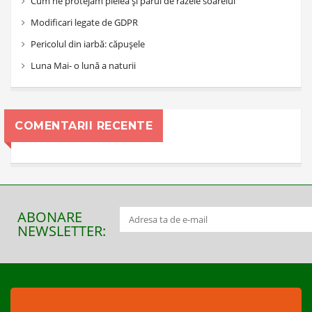
Cum ne protejăm pielea și părul de razele soarelui
Modificari legate de GDPR
Pericolul din iarbă: căpușele
Luna Mai- o lună a naturii
COMENTARII RECENTE
ABONARE
NEWSLETTER: