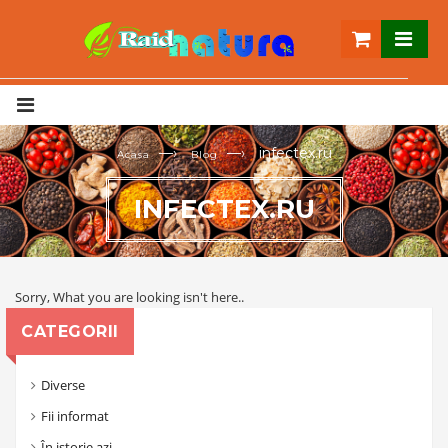
—›
—›
infectex.ru
Acasa
Blog
INFECTEX.RU
Sorry, What you are looking isn't here..
CATEGORII
Diverse
Fii informat
În istorie azi