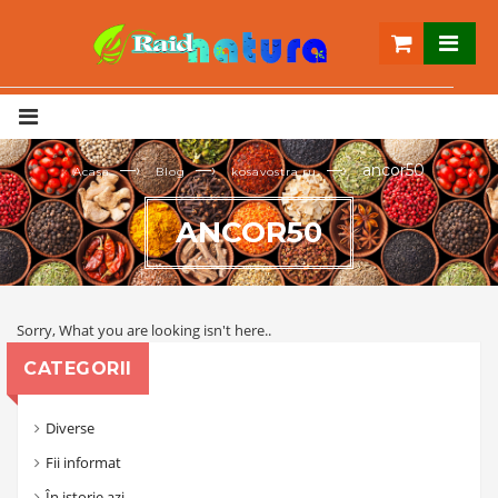
—›
—›
—›
ancor50
Acasa
Blog
kosavostra.ru
ANCOR50
Sorry, What you are looking isn't here..
CATEGORII
Diverse
Fii informat
În istorie azi