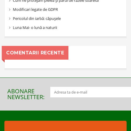
Cum ne protejăm pielea și părul de razele soarelui
Modificari legate de GDPR
Pericolul din iarbă: căpușele
Luna Mai- o lună a naturii
COMENTARII RECENTE
ABONARE
NEWSLETTER: