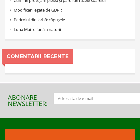
Cum ne protejăm pielea și părul de razele soarelui
Modificari legate de GDPR
Pericolul din iarbă: căpușele
Luna Mai- o lună a naturii
COMENTARII RECENTE
ABONARE
NEWSLETTER: