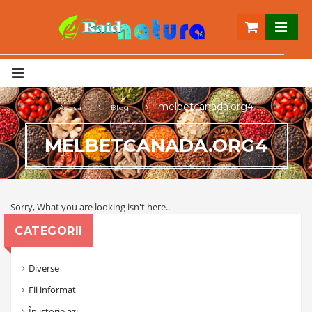
—›
—›
melbetcanada.org4
Acasa
Blog
MELBETCANADA.ORG4
Sorry, What you are looking isn't here..
CATEGORII
Diverse
Fii informat
În istorie azi