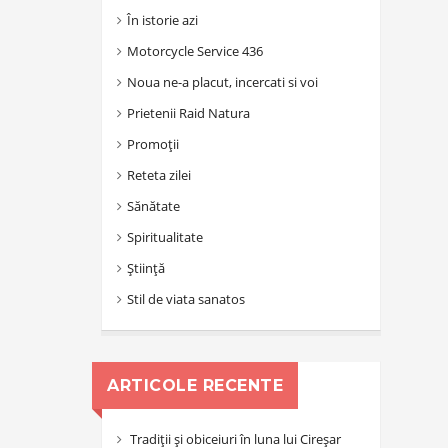
În istorie azi
Motorcycle Service 436
Noua ne-a placut, incercati si voi
Prietenii Raid Natura
Promoții
Reteta zilei
Sănătate
Spiritualitate
Știință
Stil de viata sanatos
ARTICOLE RECENTE
Tradiții și obiceiuri în luna lui Cireșar