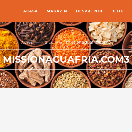
ACASA
MAGAZIN
DESPRE NOI
BLOG
—›
—›
missionaguafria.com3
Acasa
Blog
MISSIONAGUAFRIA.COM3