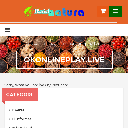
—›
—›
okonlineplay.live
Acasa
Blog
OKONLINEPLAY.LIVE
Sorry, What you are looking isn't here..
CATEGORII
Diverse
Fii informat
În istorie azi