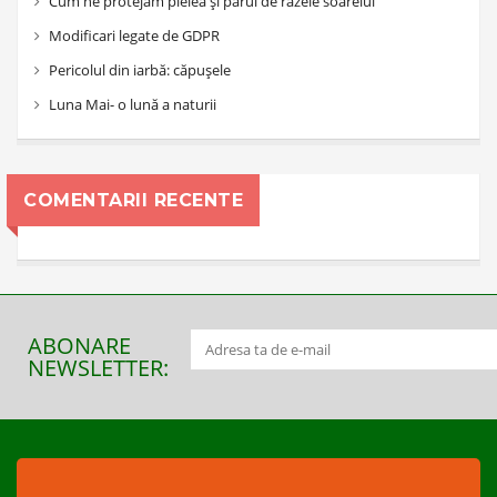
Cum ne protejăm pielea și părul de razele soarelui
Modificari legate de GDPR
Pericolul din iarbă: căpușele
Luna Mai- o lună a naturii
COMENTARII RECENTE
ABONARE
NEWSLETTER: