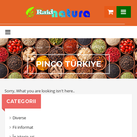
—›
—›
Pinco türkiye
Acasa
Blog
PINCO TÜRKIYE
Sorry, What you are looking isn't here..
CATEGORII
Diverse
Fii informat
În istorie azi