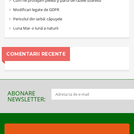
Cum ne protejăm pielea și părul de razele soarelui
Modificari legate de GDPR
Pericolul din iarbă: căpușele
Luna Mai- o lună a naturii
COMENTARII RECENTE
ABONARE
NEWSLETTER: