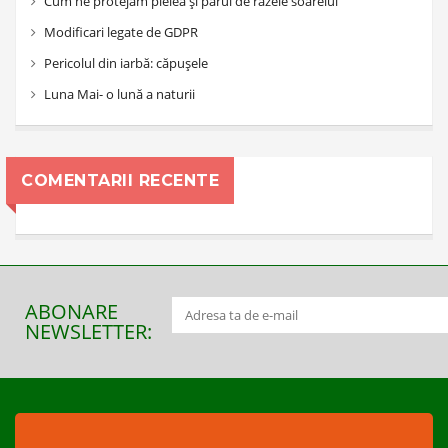
Cum ne protejăm pielea și părul de razele soarelui
Modificari legate de GDPR
Pericolul din iarbă: căpușele
Luna Mai- o lună a naturii
COMENTARII RECENTE
ABONARE
NEWSLETTER: