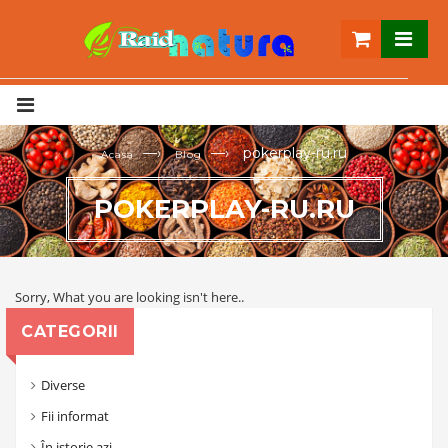
—›
—›
pokerplay-ru.ru
Acasa
Blog
POKERPLAY-RU.RU
Sorry, What you are looking isn't here..
CATEGORII
Diverse
Fii informat
În istorie azi