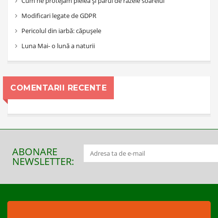
Cum ne protejăm pielea și părul de razele soarelui
Modificari legate de GDPR
Pericolul din iarbă: căpușele
Luna Mai- o lună a naturii
COMENTARII RECENTE
ABONARE
NEWSLETTER: