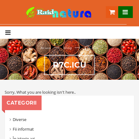
—›
—›
r7c.icu
Acasa
Blog
R7C.ICU
Sorry, What you are looking isn't here..
CATEGORII
Diverse
Fii informat
În istorie azi