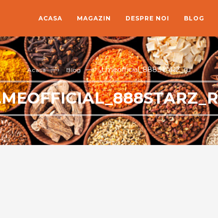
ACASA
MAGAZIN
DESPRE NOI
BLOG
—›
—›
t.meofficial_888STARZ_ru
Acasa
Blog
.MEOFFICIAL_888STARZ_