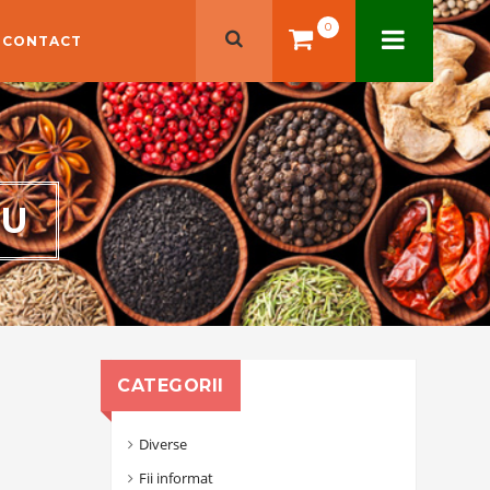
0
CONTACT
RU
CATEGORII
Diverse
Fii informat