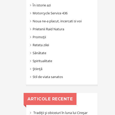
În istorie azi
Motorcycle Service 436
Noua ne-a placut, incercati si voi
Prietenii Raid Natura
Promoții
Reteta zilei
Sănătate
Spiritualitate
Știință
Stil de viata sanatos
ARTICOLE RECENTE
Tradiții și obiceiuri în luna lui Cireșar