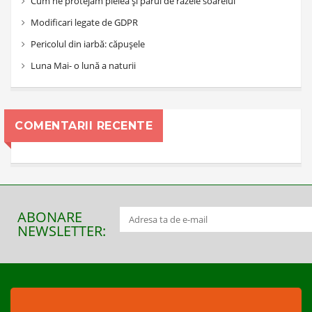
Cum ne protejăm pielea și părul de razele soarelui
Modificari legate de GDPR
Pericolul din iarbă: căpușele
Luna Mai- o lună a naturii
COMENTARII RECENTE
ABONARE
NEWSLETTER: