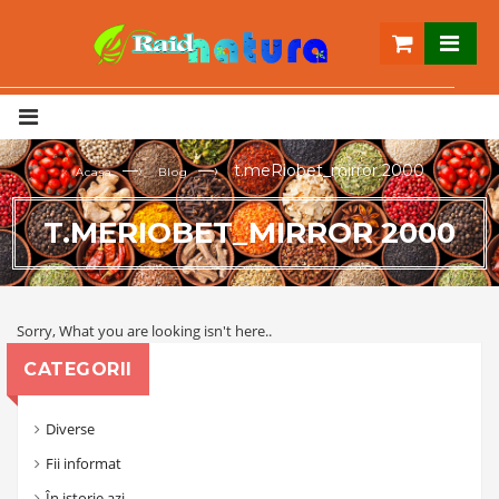
—›
—›
t.meRiobet_mirror 2000
Acasa
Blog
T.MERIOBET_MIRROR 2000
Sorry, What you are looking isn't here..
CATEGORII
Diverse
Fii informat
În istorie azi