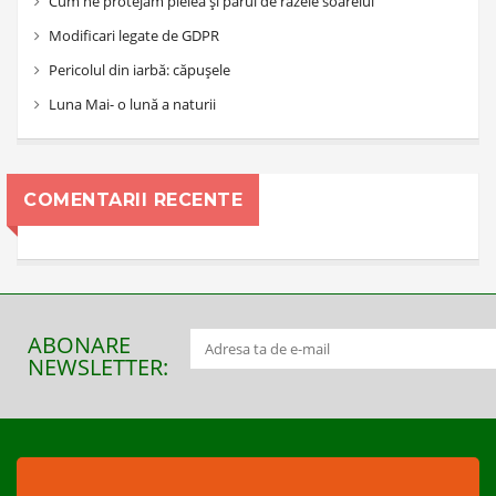
Cum ne protejăm pielea și părul de razele soarelui
Modificari legate de GDPR
Pericolul din iarbă: căpușele
Luna Mai- o lună a naturii
COMENTARII RECENTE
ABONARE
NEWSLETTER: