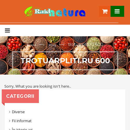
—›
—›
trotuarpliti.ru 600
Acasa
Blog
TROTUARPLITI.RU 600
Sorry, What you are looking isn't here..
CATEGORII
Diverse
Fii informat
În istorie azi