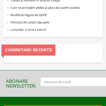
Tradiții și obiceiuri în luna lui Cireșar
Cum ne protejăm pielea și părul de razele soarelui
Modificari legate de GDPR
Pericolul din iarbă: căpușele
Luna Mai- o lună a naturii
COMENTARII RECENTE
ABONARE
NEWSLETTER: