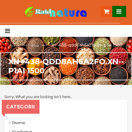
—›
—›
xn--438-qdd8ah6a2fo.xn--p1ai 1500
Acasa
Blog
XN--438-QDD8AH6A2FO.XN--
P1AI 1500
Sorry, What you are looking isn't here..
CATEGORII
Diverse
Fii informat