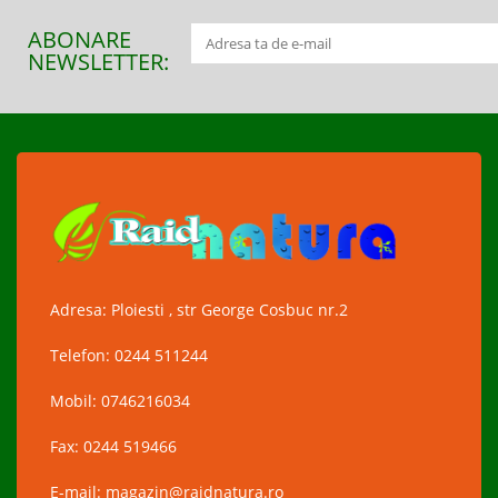
ABONARE
NEWSLETTER:
Adresa: Ploiesti , str George Cosbuc nr.2
Telefon: 0244 511244
Mobil: 0746216034
Fax: 0244 519466
E-mail: magazin@raidnatura.ro