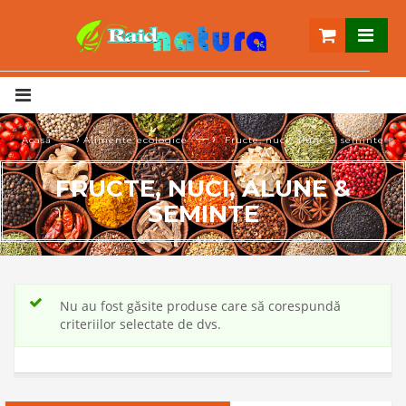
— ›
— ›
Acasă
Alimente ecologice
Fructe, nuci, alune & seminte
FRUCTE, NUCI, ALUNE &
SEMINTE
Nu au fost găsite produse care să corespundă
criteriilor selectate de dvs.