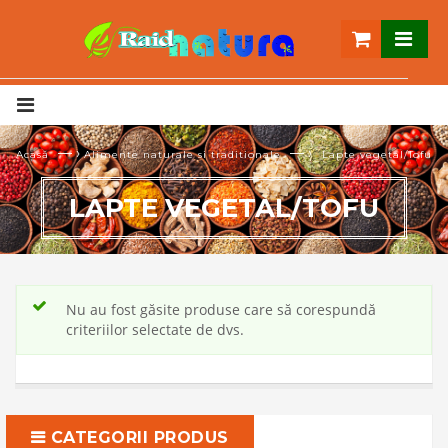
— ›
— ›
Acasă
Alimente naturale si traditionale
Lapte vegetal/Tofu
LAPTE VEGETAL/TOFU
Nu au fost găsite produse care să corespundă
criteriilor selectate de dvs.
CATEGORII PRODUS