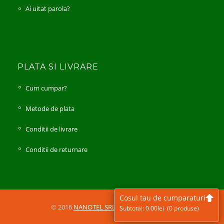
Ai uitat parola?
PLATA SI LIVRARE
Cum cumpar?
Metode de plata
Conditii de livrare
Conditii de returnare
Cosul tau de cumparaturi
© 2016
NANOTEL SRL
All Rights Reserved
Subtotal:
0.00
lei
(0 produse)