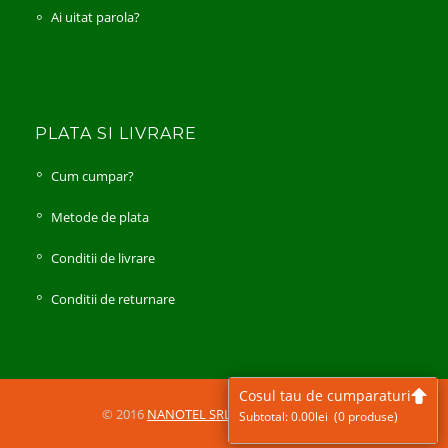
Ai uitat parola?
PLATA SI LIVRARE
Cum cumpar?
Metode de plata
Conditii de livrare
Conditii de returnare
Cosul tau de cumparaturi
© 2016
NANOTEL SRL
All Rights Reserved
Subtotal:
0.00
lei
(0 produse)