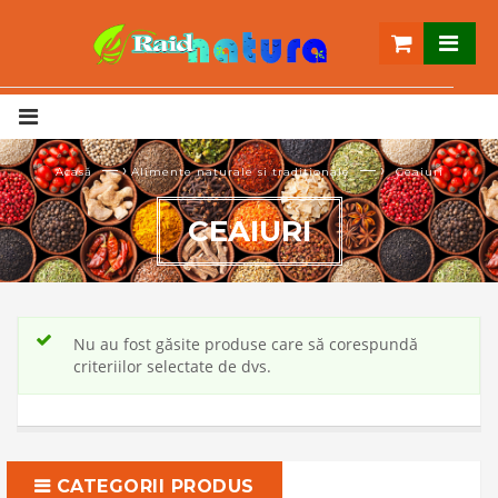
— ›
— ›
Acasă
Alimente naturale si traditionale
Ceaiuri
CEAIURI
Nu au fost găsite produse care să corespundă
criteriilor selectate de dvs.
CATEGORII PRODUS