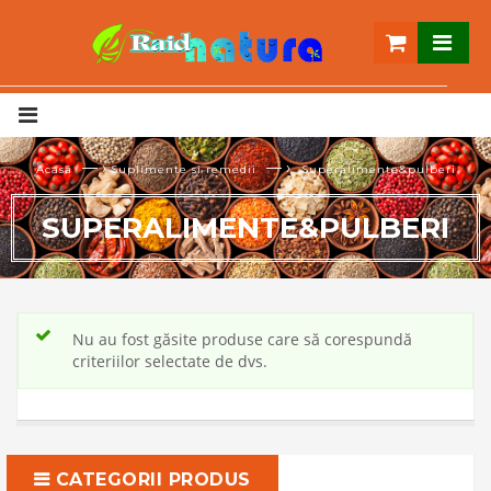
— ›
— ›
Acasă
Suplimente si remedii
Superalimente&pulberi
SUPERALIMENTE&PULBERI
Nu au fost găsite produse care să corespundă
criteriilor selectate de dvs.
CATEGORII PRODUS