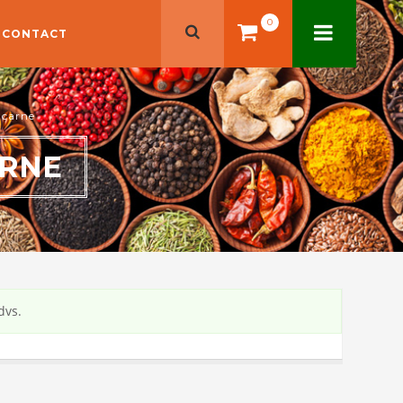
0
CONTACT
 carne
ARNE
dvs.