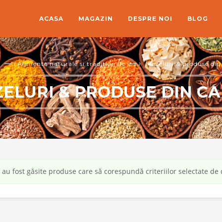
ACASA
MAGAZIN
DESPRE NOI
BLOG
— ›
— ›
Alimente naturale si traditionale
Mezeluri & produse din
ELURI & PRODUSE DIN C
au fost găsite produse care să corespundă criteriilor selectate de 