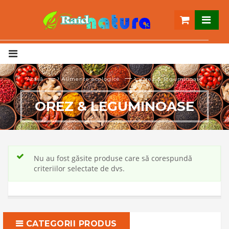
— ›
— ›
Acasă
Alimente ecologice
Orez & leguminoase
OREZ & LEGUMINOASE
Nu au fost găsite produse care să corespundă
criteriilor selectate de dvs.
CATEGORII PRODUS