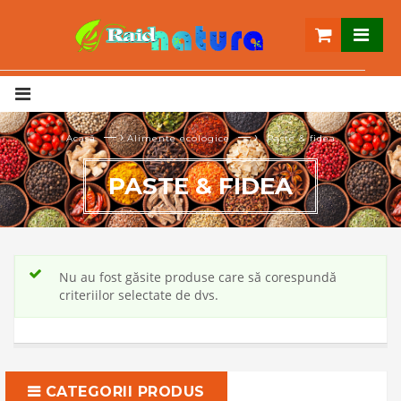
— ›
— ›
Acasă
Alimente ecologice
Paste & fidea
PASTE & FIDEA
Nu au fost găsite produse care să corespundă
criteriilor selectate de dvs.
CATEGORII PRODUS