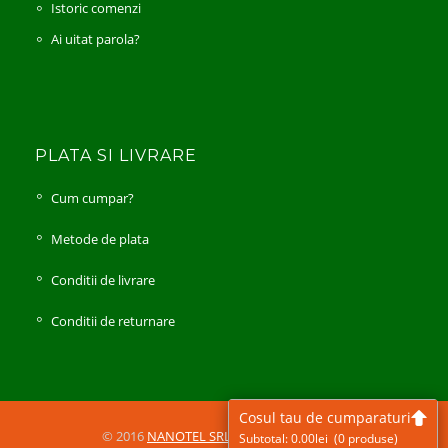
Istoric comenzi
Ai uitat parola?
PLATA SI LIVRARE
Cum cumpar?
Metode de plata
Conditii de livrare
Conditii de returnare
Cosul tau de cumparaturi
© 2016
NANOTEL SRL
All Rights Reserved
Subtotal:
0.00
lei
(0 produse)