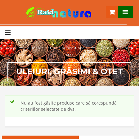
— ›
— ›
Acasă
Alimente naturale si traditionale
Uleiuri, grăsimi &
oţet
ULEIURI, GRĂSIMI & OŢET
Nu au fost găsite produse care să corespundă
criteriilor selectate de dvs.