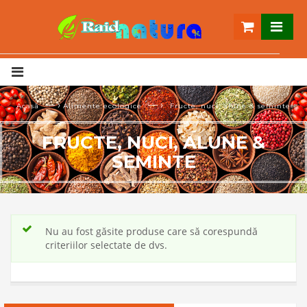
— ›
— ›
Acasă
Alimente ecologice
Fructe, nuci, alune & seminte
FRUCTE, NUCI, ALUNE &
SEMINTE
Nu au fost găsite produse care să corespundă
criteriilor selectate de dvs.