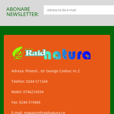
ABONARE
NEWSLETTER:
Adresa: Ploiesti , str George Cosbuc nr.2
Telefon: 0244 511244
Mobil: 0746216034
Fax: 0244 519466
E-mail: magazin@raidnatura.ro