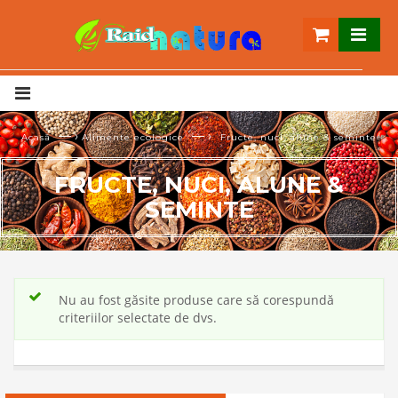
— ›
— ›
Acasă
Alimente ecologice
Fructe, nuci, alune & seminte
FRUCTE, NUCI, ALUNE &
SEMINTE
Nu au fost găsite produse care să corespundă
criteriilor selectate de dvs.