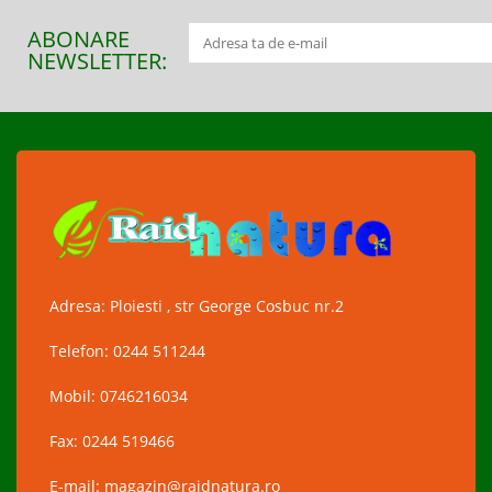
ABONARE
NEWSLETTER:
Adresa: Ploiesti , str George Cosbuc nr.2
Telefon: 0244 511244
Mobil: 0746216034
Fax: 0244 519466
E-mail: magazin@raidnatura.ro