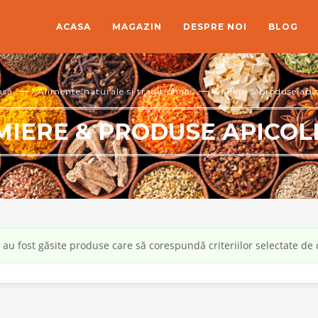
ACASA
MAGAZIN
DESPRE NOI
BLOG
— ›
— ›
asă
Alimente naturale si traditionale
Miere & produse api
MIERE & PRODUSE APICOL
au fost găsite produse care să corespundă criteriilor selectate de 