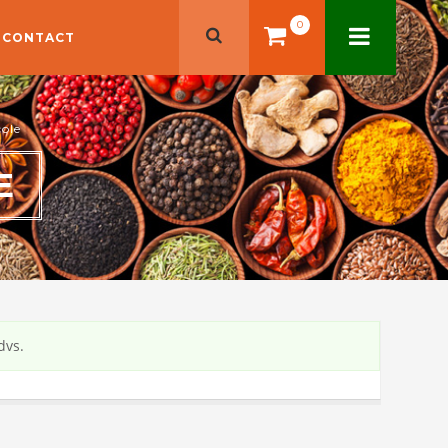
0
CONTACT
cole
E
dvs.