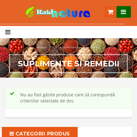
— ›
Acasă
Suplimente si remedii
SUPLIMENTE SI REMEDII
Nu au fost găsite produse care să corespundă
criteriilor selectate de dvs.
CATEGORII PRODUS