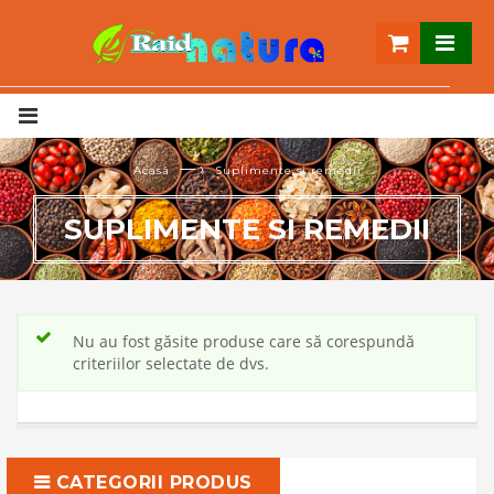
— ›
Acasă
Suplimente si remedii
SUPLIMENTE SI REMEDII
Nu au fost găsite produse care să corespundă
criteriilor selectate de dvs.
CATEGORII PRODUS