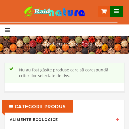
— ›
Products tagged “Deco Italia”
Acasă
Nu au fost găsite produse care să corespundă
criteriilor selectate de dvs.
CATEGORII PRODUS
ALIMENTE ECOLOGICE