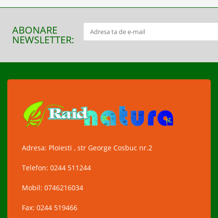
ABONARE
NEWSLETTER:
Adresa: Ploiesti , str George Cosbuc nr.2
Telefon: 0244 511244
Mobil: 0746216034
Fax: 0244 519466