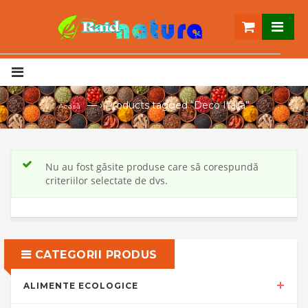
— ›
Products tagged “Deco Italia”
Acasă
Nu au fost găsite produse care să corespundă
criteriilor selectate de dvs.
CATEGORII PRODUS
ALIMENTE ECOLOGICE