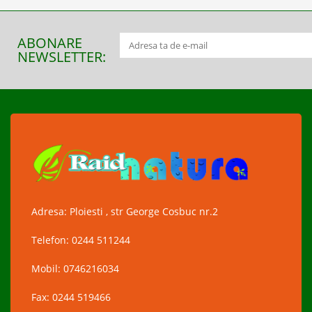
ABONARE
NEWSLETTER:
Adresa: Ploiesti , str George Cosbuc nr.2
Telefon: 0244 511244
Mobil: 0746216034
Fax: 0244 519466