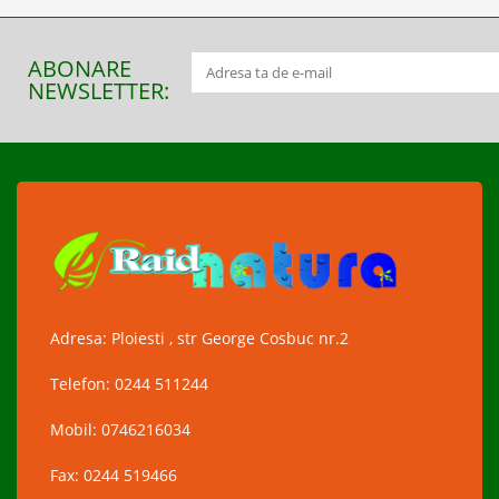
ABONARE
NEWSLETTER:
Adresa: Ploiesti , str George Cosbuc nr.2
Telefon: 0244 511244
Mobil: 0746216034
Fax: 0244 519466