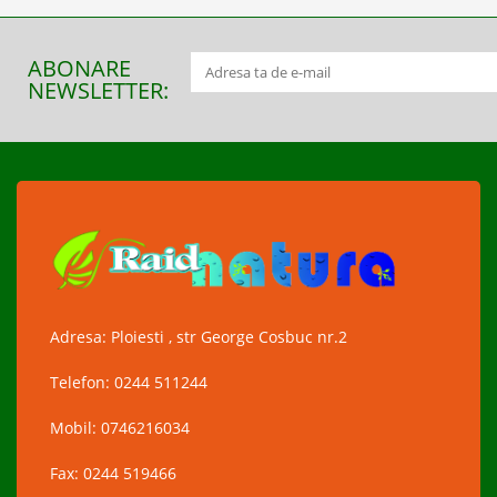
ABONARE
NEWSLETTER:
Adresa: Ploiesti , str George Cosbuc nr.2
Telefon: 0244 511244
Mobil: 0746216034
Fax: 0244 519466