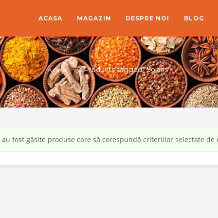
ACASA
MAGAZIN
DESPRE NOI
BLOG
— ›
Products tagged “Solaris”
Acasă
au fost găsite produse care să corespundă criteriilor selectate de 